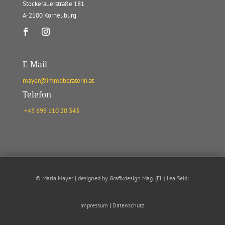
Stockerauerstraße 181
A-2100 Korneuburg
E-Mail
mayer@immoberaterin.at
Telefon
+43 699 110 20 343
© Maria Mayer | designed by
Grafikdesign Mag. (FH) Lea Seidl
Impressum
|
Datenschutz