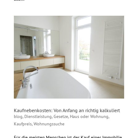
Kaufnebenkosten: Von Anfang an richtig kalkuliert
blog
,
Dienstleistung
,
Gesetze
,
Haus oder Wohnung
,
Kaufpreis
,
Wohnungssuche
Für die meisten Menschen ist der Kauf einer Immobilie