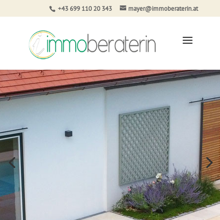
+43 699 110 20 343
mayer@immoberaterin.at
WIEVIEL IST IHRE IMMOBILIE WERT?
Um den Wert einer Immobilie ermitteln zu können,
“braucht es viel Know-how und beträchtliche
Erfahrung!”