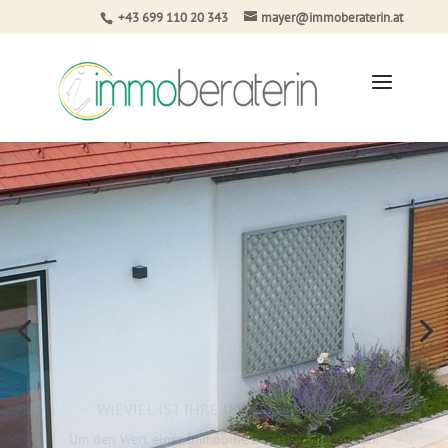
+43 699 110 20 343
mayer@immoberaterin.at
WIEVIEL IST IHRE IMMOBILIE WERT?
Um den Wert einer Immobilie ermitteln zu können,
“braucht es viel Know-how und beträchtliche
Erfahrung!”