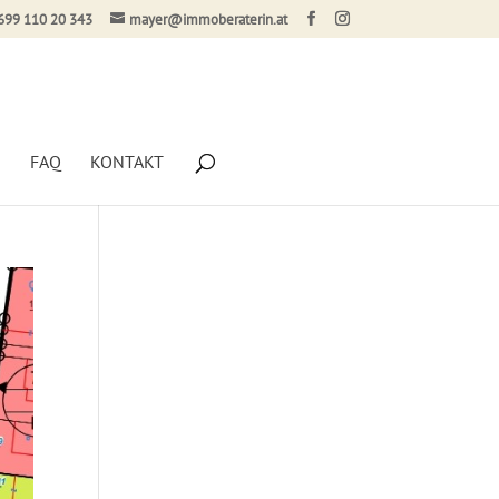
699 110 20 343
mayer@immoberaterin.at
G
FAQ
KONTAKT