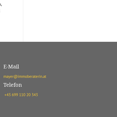
,
t
E-Mail
mayer@immoberaterin.at
Telefon
+43 699 110 20 343