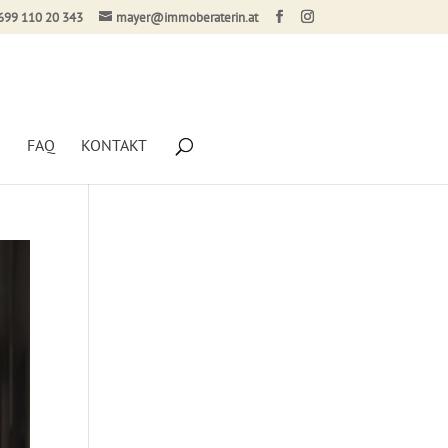
699 110 20 343
mayer@immoberaterin.at
G
FAQ
KONTAKT